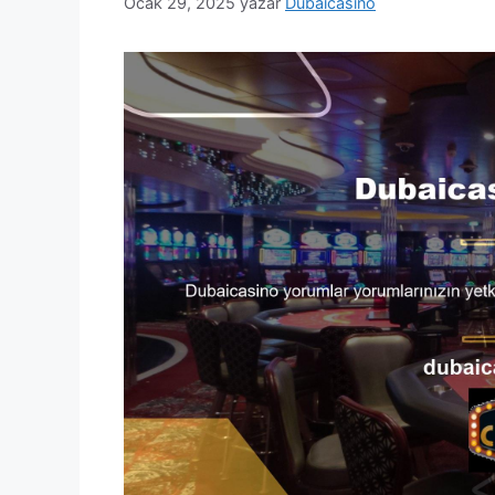
Ocak 29, 2025
yazar
Dubaicasino