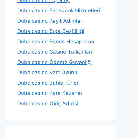
Dubaicasino Lig Giriş
Dubaicasino Facebook Hizmetleri
Dubaicasino Kayıt Adımları
Dubaicasino Spor Çeşitliliği
Dubaicasino Bonus Hesaplama
Dubaicasino Casino Tutkunları
Dubaicasino Ödeme Güvenliği
Dubaicasino Kart Oyunu
Dubaicasino Bahis Türleri
Dubaicasino Para Kazanın
Dubaicasino Giriş Adresi