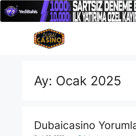
İçeriğe
atla
Ay:
Ocak 2025
Dubaicasino Yoruml