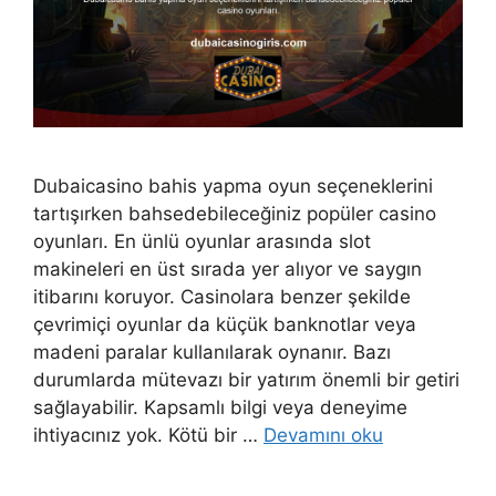
Dubaicasino bahis yapma oyun seçeneklerini
tartışırken bahsedebileceğiniz popüler casino
oyunları. En ünlü oyunlar arasında slot
makineleri en üst sırada yer alıyor ve saygın
itibarını koruyor. Casinolara benzer şekilde
çevrimiçi oyunlar da küçük banknotlar veya
madeni paralar kullanılarak oynanır. Bazı
durumlarda mütevazı bir yatırım önemli bir getiri
sağlayabilir. Kapsamlı bilgi veya deneyime
ihtiyacınız yok. Kötü bir …
Devamını oku