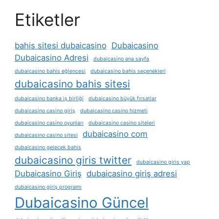
Etiketler
bahis sitesi dubaicasino
Dubaicasino
Dubaicasino Adresi
dubaicasino ana sayfa
dubaicasino bahis eğlencesi
dubaicasino bahis seçenekleri
dubaicasino bahis sitesi
dubaicasino banka i̇ş birliği
dubaicasino büyük fırsatlar
dubaicasino casino giriş
dubaicasino casino hizmeti
dubaicasino casino oyunları
dubaicasino casino siteleri
dubaicasino com
dubaicasino casino sitesi
dubaicasino gelecek bahis
dubaicasino giris twitter
dubaicasino giris yap
Dubaicasino Giriş
dubaicasino giriş adresi
dubaicasino giriş programı
Dubaicasino Güncel