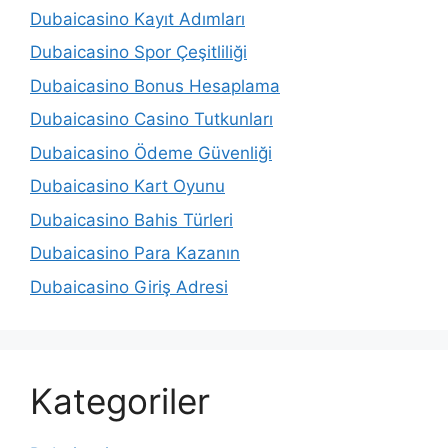
Dubaicasino Kayıt Adımları
Dubaicasino Spor Çeşitliliği
Dubaicasino Bonus Hesaplama
Dubaicasino Casino Tutkunları
Dubaicasino Ödeme Güvenliği
Dubaicasino Kart Oyunu
Dubaicasino Bahis Türleri
Dubaicasino Para Kazanın
Dubaicasino Giriş Adresi
Kategoriler