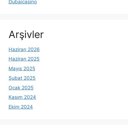
Dubaicasino
Arşivler
Haziran 2026
Haziran 2025
Mayıs 2025
Şubat 2025
Ocak 2025
Kasım 2024
Ekim 2024