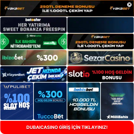
×
DUBAICASINO GİRİŞ İÇİN TIKLAYINIZ!