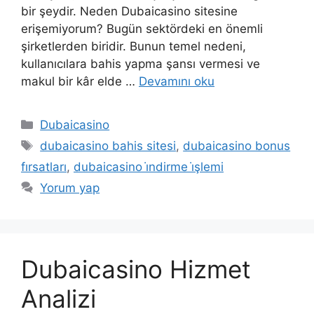
bir şeydir. Neden Dubaicasino sitesine
erişemiyorum? Bugün sektördeki en önemli
şirketlerden biridir. Bunun temel nedeni,
kullanıcılara bahis yapma şansı vermesi ve
makul bir kâr elde …
Devamını oku
Kategoriler
Dubaicasino
Etiketler
dubaicasino bahis sitesi
,
dubaicasino bonus
fırsatları
,
dubaicasino i̇ndirme i̇şlemi
Yorum yap
Dubaicasino Hizmet
Analizi