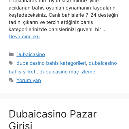
odaklanarak tüm oyun sisteminde iyice
açıklanan bahis oyunları oynamanın faydalarını
keşfedeceksiniz. Canlı bahislerle 7-24 desteğin
tadını çıkarın ve tercih ettiğiniz bahis
kategorilerinizde bahislerinizi güvenli bir …
Devamını oku
Kategoriler
Dubaicasino
Etiketler
dubaicasino bahis kategorileri
,
dubaicasino
bahis şirketi
,
dubaicasino maç izleme
Yorum yap
Dubaicasino Pazar
Girişi