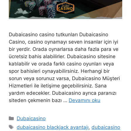
Dubaicasino casino tutkunları Dubaicasino
Casino, casino oynamayı seven insanlar için iyi
bir yerdir. Orada oynarlarsa daha fazla para ve
ücretsiz bahis alabilirler. Dubaicasino sitesine
katılabilir ve orada farklı casino oyunları veya
spor bahisleri oynayabilirsiniz. Herhangi bir
sorun veya sorunuz varsa, Dubaicasino Müşteri
Hizmetleri ile iletişime geçebilirsiniz. Sana
yardım edecekler. Dubaicasino ayrıca paranızı
siteden çekmenin bazı …
Devamını oku
Kategoriler
Dubaicasino
Etiketler
dubaicasino blackjack avantajı
,
dubaicasino