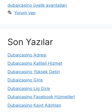
dubaicasino üyelik avantajları
Yorum yap
Son Yazılar
Dubaicasino Adresi
Dubaicasino Kaliteli Hizmet
Dubaicasino Yüksek Getiri
Dubaicasino Giriş
Dubaicasino Lig Giriş
Dubaicasino Facebook Hizmetleri
Dubaicasino Kayıt Adımları