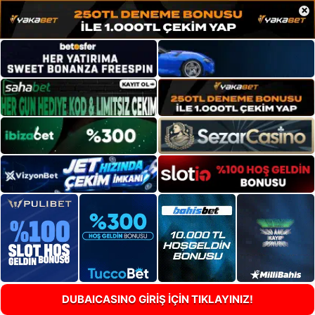
×
DUBAICASINO GİRİŞ İÇİN TIKLAYINIZ!