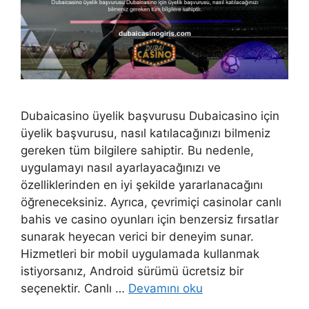
Dubaicasino üyelik başvurusu Dubaicasino için
üyelik başvurusu, nasıl katılacağınızı bilmeniz
gereken tüm bilgilere sahiptir. Bu nedenle,
uygulamayı nasıl ayarlayacağınızı ve
özelliklerinden en iyi şekilde yararlanacağını
öğreneceksiniz. Ayrıca, çevrimiçi casinolar canlı
bahis ve casino oyunları için benzersiz fırsatlar
sunarak heyecan verici bir deneyim sunar.
Hizmetleri bir mobil uygulamada kullanmak
istiyorsanız, Android sürümü ücretsiz bir
seçenektir. Canlı …
Devamını oku