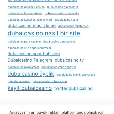
dubaicasino güvenilir casino
dubaicasino güvenilirlik
dubaicasino hizmet erişimi
dubaicasino huzurlu üyelik
dubaicasino kullanıcı memnuniyeti
dubaicasino lisans
dubaicasino maç izleme
dubaicasino müşterileri
dubaicasino nasil bir site
dubaicasino para kazanın
dubaicasino para çekme
dubaicasino site değerlendirmesi
dubaicasino spor bahisleri
Dubaicasino Telegram
dubaicasino tv
dubaicasino uygulaması
dubaicasino uzun deneyim
dubaicasino üyelik
dubaicasino üyelik başvurusu
giris dubaicasino
güncel adresi dubaicasino
kayit dubaicasino
twitter dubaicasino
Avrasya'nın en büyük reklam platformunda olmak için