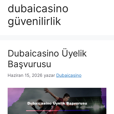
dubaicasino
güvenilirlik
Dubaicasino Üyelik
Başvurusu
Haziran 15, 2026
yazar
Dubaicasino