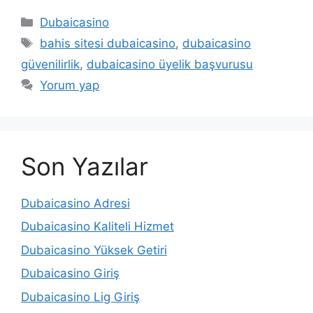
Kategoriler
Dubaicasino
Etiketler
bahis sitesi dubaicasino
,
dubaicasino
güvenilirlik
,
dubaicasino üyelik başvurusu
Yorum yap
Son Yazılar
Dubaicasino Adresi
Dubaicasino Kaliteli Hizmet
Dubaicasino Yüksek Getiri
Dubaicasino Giriş
Dubaicasino Lig Giriş