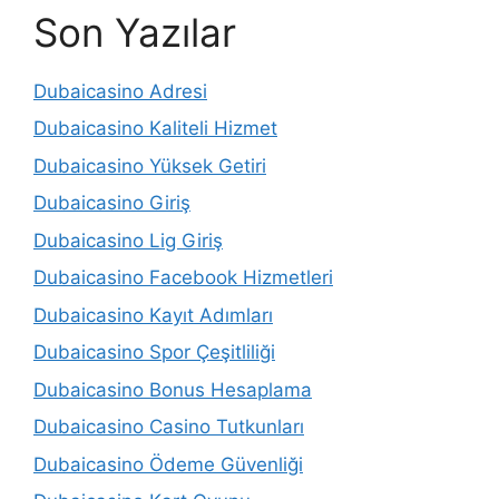
Son Yazılar
Dubaicasino Adresi
Dubaicasino Kaliteli Hizmet
Dubaicasino Yüksek Getiri
Dubaicasino Giriş
Dubaicasino Lig Giriş
Dubaicasino Facebook Hizmetleri
Dubaicasino Kayıt Adımları
Dubaicasino Spor Çeşitliliği
Dubaicasino Bonus Hesaplama
Dubaicasino Casino Tutkunları
Dubaicasino Ödeme Güvenliği