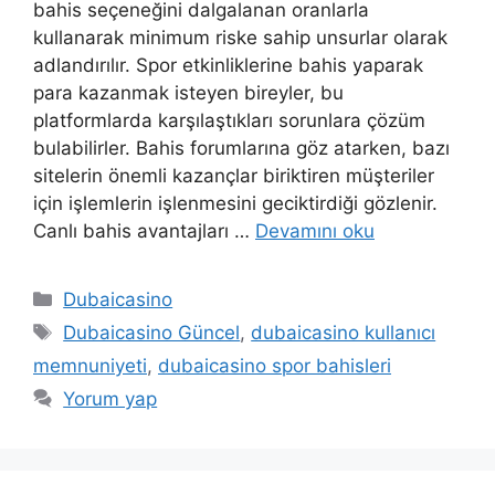
bahis seçeneğini dalgalanan oranlarla
kullanarak minimum riske sahip unsurlar olarak
adlandırılır. Spor etkinliklerine bahis yaparak
para kazanmak isteyen bireyler, bu
platformlarda karşılaştıkları sorunlara çözüm
bulabilirler. Bahis forumlarına göz atarken, bazı
sitelerin önemli kazançlar biriktiren müşteriler
için işlemlerin işlenmesini geciktirdiği gözlenir.
Canlı bahis avantajları …
Devamını oku
Kategoriler
Dubaicasino
Etiketler
Dubaicasino Güncel
,
dubaicasino kullanıcı
memnuniyeti
,
dubaicasino spor bahisleri
Yorum yap