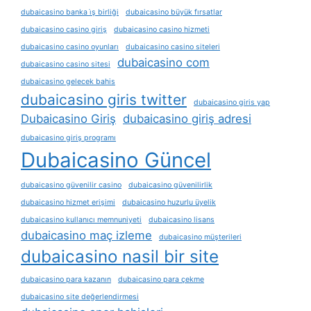
dubaicasino banka i̇ş birliği
dubaicasino büyük fırsatlar
dubaicasino casino giriş
dubaicasino casino hizmeti
dubaicasino casino oyunları
dubaicasino casino siteleri
dubaicasino com
dubaicasino casino sitesi
dubaicasino gelecek bahis
dubaicasino giris twitter
dubaicasino giris yap
Dubaicasino Giriş
dubaicasino giriş adresi
dubaicasino giriş programı
Dubaicasino Güncel
dubaicasino güvenilir casino
dubaicasino güvenilirlik
dubaicasino hizmet erişimi
dubaicasino huzurlu üyelik
dubaicasino kullanıcı memnuniyeti
dubaicasino lisans
dubaicasino maç izleme
dubaicasino müşterileri
dubaicasino nasil bir site
dubaicasino para kazanın
dubaicasino para çekme
dubaicasino site değerlendirmesi