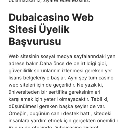
bulamazsanız, ziyaret edemezsiniz.
Dubaicasino Web
Sitesi Üyelik
Başvurusu
Web sitesinin sosyal medya sayfalarındaki yeni
adrese bakın.Daha önce de belirtildiği gibi,
güvenilirlik sorunlarının izlenmesi gereken yer
lisans belgeleriyle başlar. Aynı şey tüm casino
web siteleri için de geçerlidir. Ne yazık ki,
üniversiteden bir sertifika gereksinimleri
karşılamak için yeterli olmayacaktır. Tabii ki,
düşünülmesi gereken başka şeyler de var.
Örneğin, bugünün canlı destek hattı, sitedeki
insanlara yardım etmek için gerçekten önemlidir.
Bunun da ötesinde Dubaicasino ziyaret