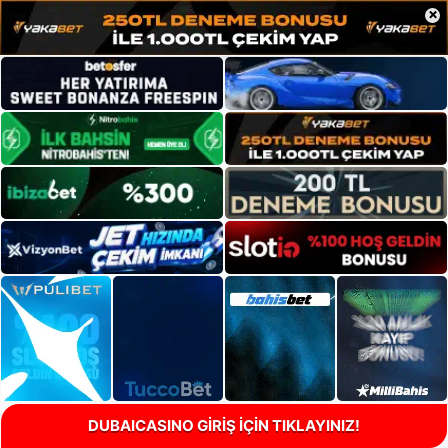
×
DUBAICASINO GİRİŞ İÇİN TIKLAYINIZ!