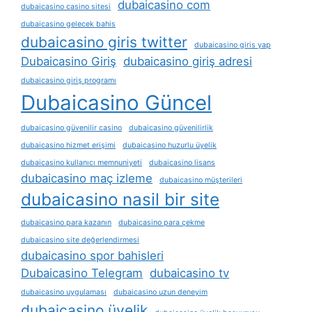
dubaicasino com
dubaicasino casino sitesi
dubaicasino gelecek bahis
dubaicasino giris twitter
dubaicasino giris yap
Dubaicasino Giriş
dubaicasino giriş adresi
dubaicasino giriş programı
Dubaicasino Güncel
dubaicasino güvenilir casino
dubaicasino güvenilirlik
dubaicasino hizmet erişimi
dubaicasino huzurlu üyelik
dubaicasino kullanıcı memnuniyeti
dubaicasino lisans
dubaicasino maç izleme
dubaicasino müşterileri
dubaicasino nasil bir site
dubaicasino para kazanın
dubaicasino para çekme
dubaicasino site değerlendirmesi
dubaicasino spor bahisleri
Dubaicasino Telegram
dubaicasino tv
dubaicasino uygulaması
dubaicasino uzun deneyim
dubaicasino üyelik