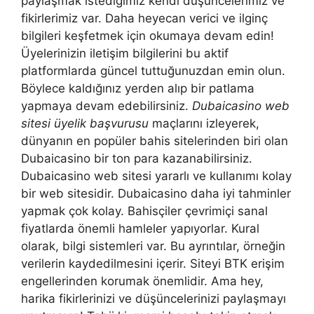
paylaşmak istediğimiz kendi düşüncelerimiz ve
fikirlerimiz var. Daha heyecan verici ve ilginç
bilgileri keşfetmek için okumaya devam edin!
Üyelerinizin iletişim bilgilerini bu aktif
platformlarda güncel tuttuğunuzdan emin olun.
Böylece kaldığınız yerden alıp bir patlama
yapmaya devam edebilirsiniz.
Dubaicasino web
sitesi üyelik başvurusu
maçlarını izleyerek,
dünyanın en popüler bahis sitelerinden biri olan
Dubaicasino bir ton para kazanabilirsiniz.
Dubaicasino web sitesi yararlı ve kullanımı kolay
bir web sitesidir. Dubaicasino daha iyi tahminler
yapmak çok kolay. Bahisçiler çevrimiçi sanal
fiyatlarda önemli hamleler yapıyorlar. Kural
olarak, bilgi sistemleri var. Bu ayrıntılar, örneğin
verilerin kaydedilmesini içerir. Siteyi BTK erişim
engellerinden korumak önemlidir. Ama hey,
harika fikirlerinizi ve düşüncelerinizi paylaşmayı