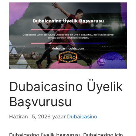
Dubaicasino Üyelik
Başvurusu
Haziran 15, 2026
yazar
Dubaicasino
Dubaicasino üyelik başvurusu Dubaicasino için