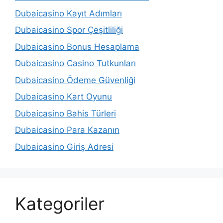
Dubaicasino Kayıt Adımları
Dubaicasino Spor Çeşitliliği
Dubaicasino Bonus Hesaplama
Dubaicasino Casino Tutkunları
Dubaicasino Ödeme Güvenliği
Dubaicasino Kart Oyunu
Dubaicasino Bahis Türleri
Dubaicasino Para Kazanın
Dubaicasino Giriş Adresi
Kategoriler