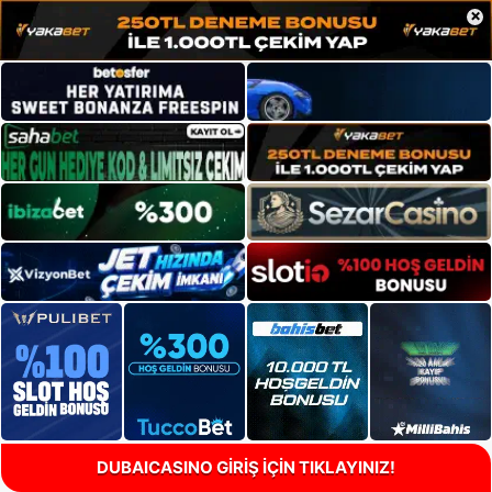
×
DUBAICASINO GİRİŞ İÇİN TIKLAYINIZ!