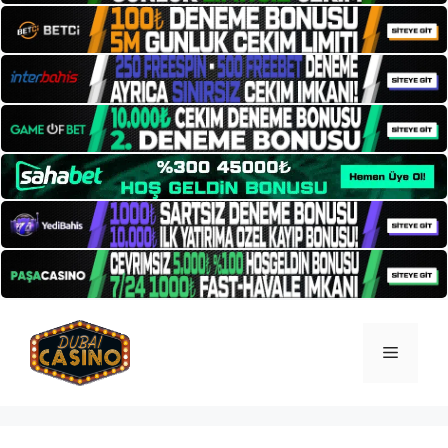
İçeriğe
atla
Menü