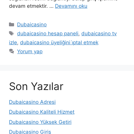
devam etmektir. …
Devamını oku
Kategoriler
Dubaicasino
Etiketler
dubaicasino hesap paneli
,
dubaicasino tv
izle
,
dubaicasino üyeliğini i̇ptal etmek
Yorum yap
Son Yazılar
Dubaicasino Adresi
Dubaicasino Kaliteli Hizmet
Dubaicasino Yüksek Getiri
Dubaicasino Giriş