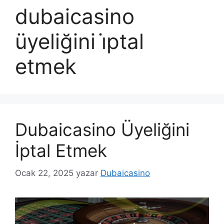
dubaicasino
üyeliğini i̇ptal
etmek
Dubaicasino Üyeliğini
İptal Etmek
Ocak 22, 2025
yazar
Dubaicasino