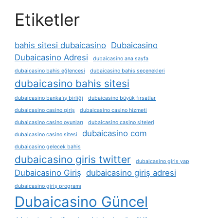
Etiketler
bahis sitesi dubaicasino
Dubaicasino
Dubaicasino Adresi
dubaicasino ana sayfa
dubaicasino bahis eğlencesi
dubaicasino bahis seçenekleri
dubaicasino bahis sitesi
dubaicasino banka i̇ş birliği
dubaicasino büyük fırsatlar
dubaicasino casino giriş
dubaicasino casino hizmeti
dubaicasino casino oyunları
dubaicasino casino siteleri
dubaicasino com
dubaicasino casino sitesi
dubaicasino gelecek bahis
dubaicasino giris twitter
dubaicasino giris yap
Dubaicasino Giriş
dubaicasino giriş adresi
dubaicasino giriş programı
Dubaicasino Güncel