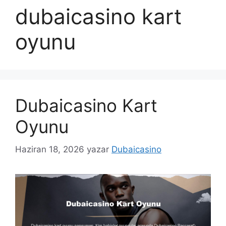
dubaicasino kart
oyunu
Dubaicasino Kart
Oyunu
Haziran 18, 2026
yazar
Dubaicasino