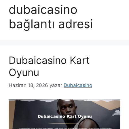
dubaicasino
bağlantı adresi
Dubaicasino Kart
Oyunu
Haziran 18, 2026
yazar
Dubaicasino