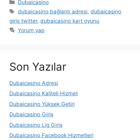
Kategoriler
Dubaicasino
Etiketler
dubaicasino bağlantı adresi
,
dubaicasino
giris twitter
,
dubaicasino kart oyunu
Yorum yap
Son Yazılar
Dubaicasino Adresi
Dubaicasino Kaliteli Hizmet
Dubaicasino Yüksek Getiri
Dubaicasino Giriş
Dubaicasino Lig Giriş
Dubaicasino Facebook Hizmetleri