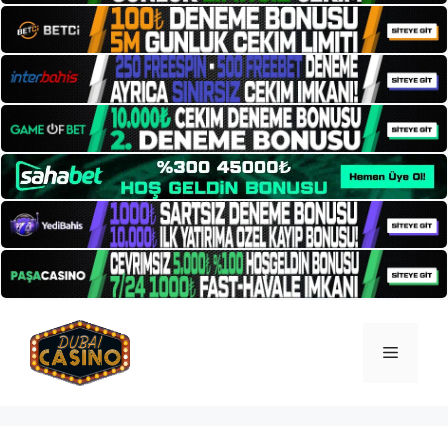
İçeriğe
atla
Menü