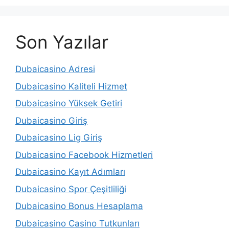
Son Yazılar
Dubaicasino Adresi
Dubaicasino Kaliteli Hizmet
Dubaicasino Yüksek Getiri
Dubaicasino Giriş
Dubaicasino Lig Giriş
Dubaicasino Facebook Hizmetleri
Dubaicasino Kayıt Adımları
Dubaicasino Spor Çeşitliliği
Dubaicasino Bonus Hesaplama
Dubaicasino Casino Tutkunları