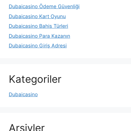
Dubaicasino Ödeme Güvenliği
Dubaicasino Kart Oyunu
Dubaicasino Bahis Türleri
Dubaicasino Para Kazanın
Dubaicasino Giriş Adresi
Kategoriler
Dubaicasino
Arşivler