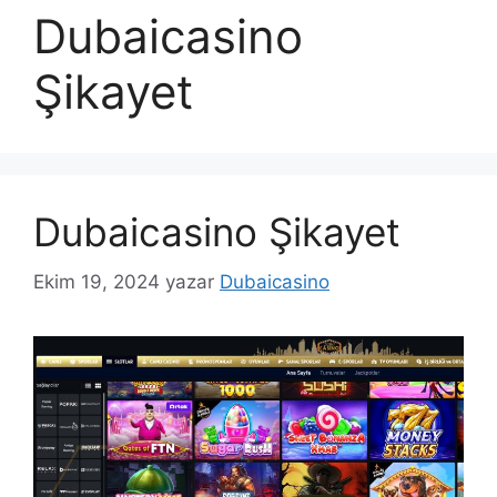
Dubaicasino
Şikayet
Dubaicasino Şikayet
Ekim 19, 2024
yazar
Dubaicasino