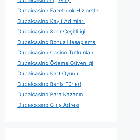
Dubaicasino Lig Giriş
Dubaicasino Facebook Hizmetleri
Dubaicasino Kayıt Adımları
Dubaicasino Spor Çeşitliliği
Dubaicasino Bonus Hesaplama
Dubaicasino Casino Tutkunları
Dubaicasino Ödeme Güvenliği
Dubaicasino Kart Oyunu
Dubaicasino Bahis Türleri
Dubaicasino Para Kazanın
Dubaicasino Giriş Adresi