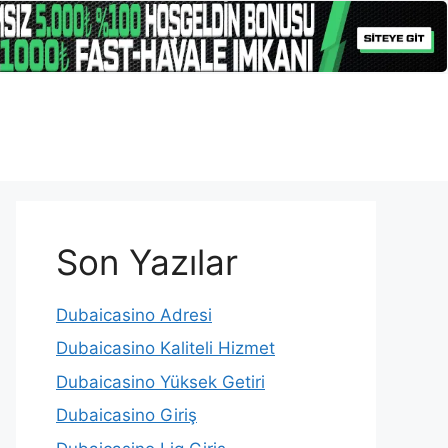
Son Yazılar
Dubaicasino Adresi
Dubaicasino Kaliteli Hizmet
Dubaicasino Yüksek Getiri
Dubaicasino Giriş