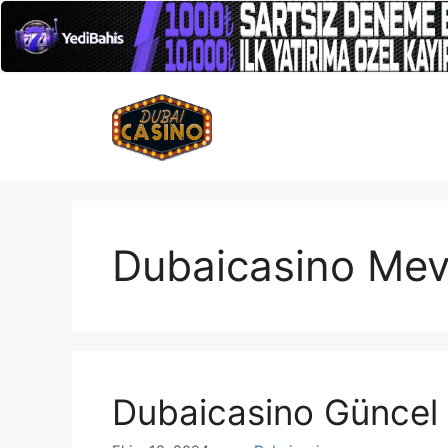
İçeriğe
atla
Dubaicasino Mev
Dubaicasino Güncel 