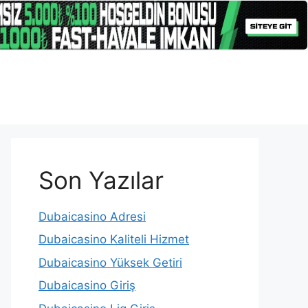
Son Yazılar
Dubaicasino Adresi
Dubaicasino Kaliteli Hizmet
Dubaicasino Yüksek Getiri
Dubaicasino Giriş