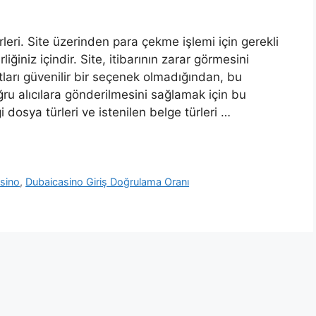
eri. Site üzerinden para çekme işlemi için gerekli
iğiniz içindir. Site, itibarının zarar görmesini
tları güvenilir bir seçenek olmadığından, bu
oğru alıcılara gönderilmesini sağlamak için bu
i dosya türleri ve istenilen belge türleri …
asino
,
Dubaicasino Giriş Doğrulama Oranı