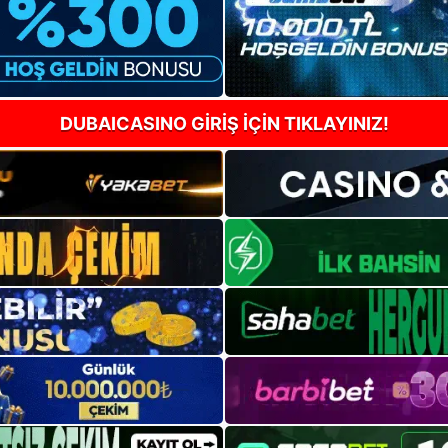
DUBAICASINO GİRİŞ İÇİN TIKLAYINIZ!