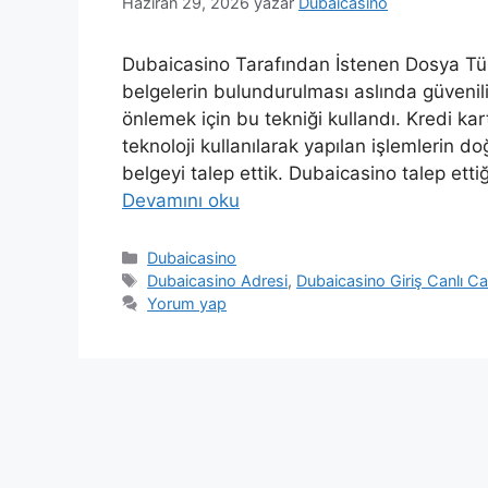
Haziran 29, 2026
yazar
Dubaicasino
Dubaicasino Tarafından İstenen Dosya Türl
belgelerin bulundurulması aslında güvenilirl
önlemek için bu tekniği kullandı. Kredi kar
teknoloji kullanılarak yapılan işlemlerin d
belgeyi talep ettik. Dubaicasino talep ettiğ
Devamını oku
Kategoriler
Dubaicasino
Etiketler
Dubaicasino Adresi
,
Dubaicasino Giriş Canlı C
Yorum yap