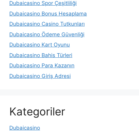
Dubaicasino Spor Çeşitliliği
Dubaicasino Bonus Hesaplama
Dubaicasino Casino Tutkunları
Dubaicasino Ödeme Güvenliği
Dubaicasino Kart Oyunu
Dubaicasino Bahis Türleri
Dubaicasino Para Kazanın
Dubaicasino Giriş Adresi
Kategoriler
Dubaicasino