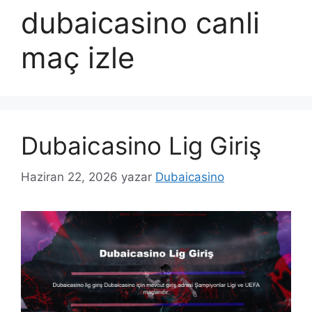
dubaicasino canli
maç izle
Dubaicasino Lig Giriş
Haziran 22, 2026
yazar
Dubaicasino